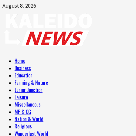
Skip
August 8, 2026
to
content
Primary
Home
Menu
Business
Education
Farming & Nature
Junior Junction
Leisure
Miscellaneous
MP & CG
Nation & World
Religious
Wanderlust World