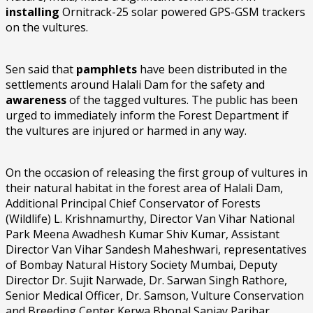
installing
Ornitrack-25 solar powered GPS-GSM trackers
on the vultures.
Sen said that
pamphlets
have been distributed in the
settlements around Halali Dam for the safety and
awareness
of the tagged vultures. The public has been
urged to immediately inform the Forest Department if
the vultures are injured or harmed in any way.
On the occasion of releasing the first group of vultures in
their natural habitat in the forest area of Halali Dam,
Additional Principal Chief Conservator of Forests
(Wildlife) L. Krishnamurthy, Director Van Vihar National
Park Meena Awadhesh Kumar Shiv Kumar, Assistant
Director Van Vihar Sandesh Maheshwari, representatives
of Bombay Natural History Society Mumbai, Deputy
Director Dr. Sujit Narwade, Dr. Sarwan Singh Rathore,
Senior Medical Officer, Dr. Samson, Vulture Conservation
and Breeding Center Kerwa Bhopal Sanjay Parihar,