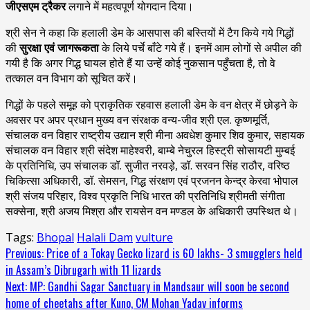
जीएसएम ट्रैकर
लगाने में महत्वपूर्ण योगदान दिया।
श्री सेन ने कहा कि हलाली डेम के आसपास की बस्तियों में टैग किये गये गिद्धों
की
सुरक्षा एवं जागरूकता
के लिये पर्चे बाँटे गये हैं। इनमें आम लोगों से अपील की
गयी है कि अगर गिद्ध घायल होते हैं या उन्हें कोई नुकसान पहुँचता है, तो वे
तत्काल वन विभाग को सूचित करें।
गिद्धों के पहले समूह को प्राकृतिक रहवास हलाली डेम के वन क्षेत्र में छोड़ने के
अवसर पर अपर प्रधान मुख्य वन संरक्षक वन्य-जीव श्री एल. कृष्णमूर्ति,
संचालक वन विहार राष्ट्रीय उद्यान श्री मीना अवधेश कुमार शिव कुमार, सहायक
संचालक वन विहार श्री संदेश माहेश्वरी, बाम्बे नेचुरल हिस्ट्री सोसायटी मुम्बई
के प्रतिनिधि, उप संचालक डॉ. सुजीत नरवड़े, डॉ. सरवन सिंह राठौर, वरिष्ठ
चिकित्सा अधिकारी, डॉ. सेमसन, गिद्ध संरक्षण एवं प्रजनन केन्द्र केरवा भोपाल
श्री संजय परिहार, विश्व प्रकृति निधि भारत की प्रतिनिधि श्रीमती संगीता
सक्सेना, श्री अजय मिश्रा और रायसेन वन मण्डल के अधिकारी उपस्थित थे।
Tags:
Bhopal
Halali Dam
vulture
Continue
Previous:
Price of a Tokay Gecko lizard is 60 lakhs- 3 smugglers held
in Assam’s Dibrugarh with 11 lizards
Reading
Next:
MP: Gandhi Sagar Sanctuary in Mandsaur will soon be second
home of cheetahs after Kuno, CM Mohan Yadav informs