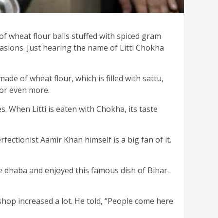
 of wheat flour balls stuffed with spiced gram
casions. Just hearing the name of Litti Chokha
made of wheat flour, which is filled with sattu,
vor even more.
s. When Litti is eaten with Chokha, its taste
ctionist Aamir Khan himself is a big fan of it.
ide dhaba and enjoyed this famous dish of Bihar.
shop increased a lot. He told, “People come here