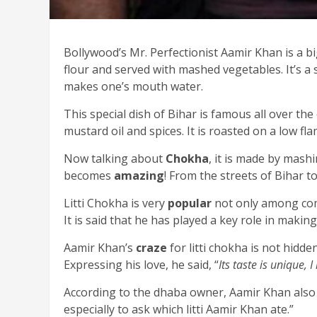
Bollywood’s Mr. Perfectionist Aamir Khan is a big
flour and served with mashed vegetables. It’s a 
makes one’s mouth water.
This special dish of Bihar is famous all over the
mustard oil and spices. It is roasted on a low f
Now talking about
Chokha
, it is made by mash
becomes
amazing
! From the streets of Bihar t
Litti Chokha is very
popular
not only among comm
It is said that he has played a key role in making
Aamir Khan’s
craze
for litti chokha is not hidd
Expressing his love, he said, “
Its taste is unique, I
According to the dhaba owner, Aamir Khan also ca
especially to ask which litti Aamir Khan ate.”