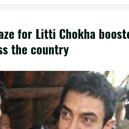
ze for Litti Chokha booste
oss the country