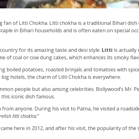
 fan of Litti Chokha. Litti chokha is a traditional Bihari dish
staple in Bihari households and is often eaten on special oc
 country for its amazing taste and desi style.
Litti
is actually 
lame of coal or cow dung cakes, which enhances its smoky fla
ing boiled potatoes, roasted brinjals and tomatoes with spice
o big hotels, the charm of Litti Chokha is everywhere.
on people but also among celebrities. Bollywood’s Mr. Perfe
 this iconic dish famous.
en from anyone. During his visit to Patna, he visited a roads
 relish litti chokha
.”
me here in 2012, and after his visit, the popularity of the 