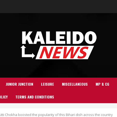
JUNIOR JUNCTION
LEISURE
MISCELLANEOUS
MP & CG
OLICY
TERMS AND CONDITIONS
itti Chokha boosted the popularity of this Bihari dish across the country