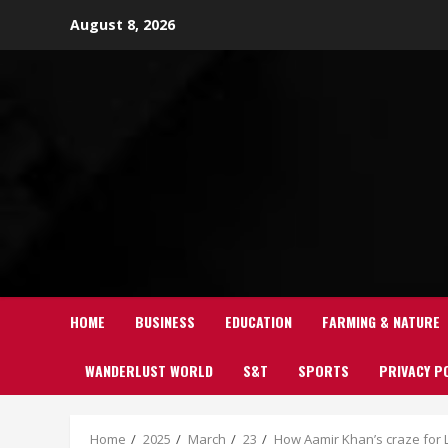
Skip
August 8, 2026
to
content
HOME
BUSINESS
EDUCATION
FARMING & NATURE
WANDERLUST WORLD
S&T
SPORTS
PRIVACY P
Home
2025
March
23
How Aamir Khan’s craze for L