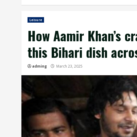
Leisure
How Aamir Khan’s cra
this Bihari dish acr
adming
March 23, 2025