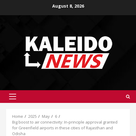
Skip
August 8, 2026
to
content
Primary
Menu
Home
2025
May
6
Big boost to air connectivity: In-principle approval granted
for Greenfield airports in these cities of Rajasthan and
Odisha