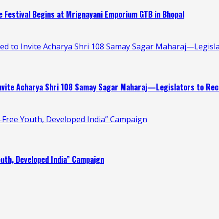
 Festival Begins at Mrignayani Emporium GTB in Bhopal
 to Invite Acharya Shri 108 Samay Sagar Maharaj—Legislat
nvite Acharya Shri 108 Samay Sagar Maharaj—Legislators to Rece
Free Youth, Developed India” Campaign
uth, Developed India” Campaign