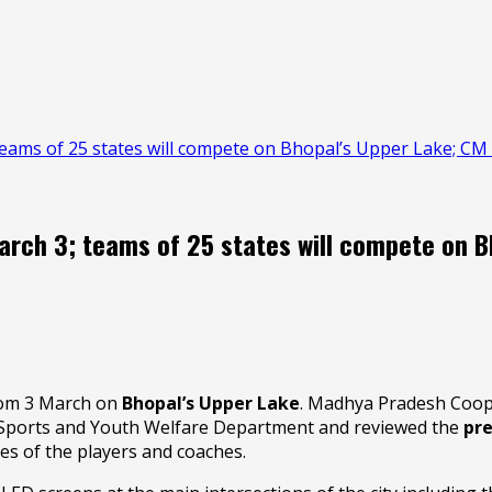
ams of 25 states will compete on Bhopal’s Upper Lake; CM
ch 3; teams of 25 states will compete on B
from 3 March on
Bhopal’s Upper Lake
. Madhya Pradesh Coop
he Sports and Youth Welfare Department and reviewed the
pr
ies of the players and coaches.