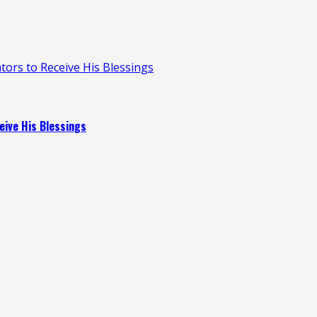
ors to Receive His Blessings
ive His Blessings