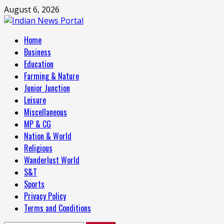
Skip
August 6, 2026
to
content
Primary
Home
Menu
Business
Education
Farming & Nature
Junior Junction
Leisure
Miscellaneous
MP & CG
Nation & World
Religious
Wanderlust World
S&T
Sports
Privacy Policy
Terms and Conditions